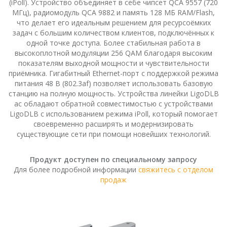
(iPoll). Устройство объединяет в себе чипсет QCA 9557 (720
МГц), радиомодуль QCA 9882 и память 128 МБ RAM/Flash,
что делает его идеальным решением для ресурсоёмких
задач с большим количеством клиентов, подключённых к
LigoDLB
одной точке доступа. Более стабильная работа в
высокоплотной модуляции 256 QAM благодаря высоким
показателям выходной мощности и чувствительности
приёмника. Гигабитный Ethernet-порт с поддержкой режима
питания 48 В (802.3af) позволяет использовать базовую
станцию на полную мощность. Устройства линейки LigoDLB
ac обладают обратной совместимостью с устройствами
LigoDLB с использованием режима iPoll, который помогает
своевременно расширять и модернизировать
существующие сети при помощи новейших технологий.
Продукт доступен по специальному запросу
LigoPTP
Для более подробной информации
свяжитесь с отделом
продаж