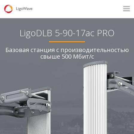
Все продукты
Доступ
Магистральные каналы
LigoDLB 5-90-17ac PRO
Наблюдение
Промышленные приложения
Базовая станция с производительностью
свыше 500 Мбит/с
Операторы
Связь в сельских поселениях
Корпоративный Wi-Fi
Хот-спот