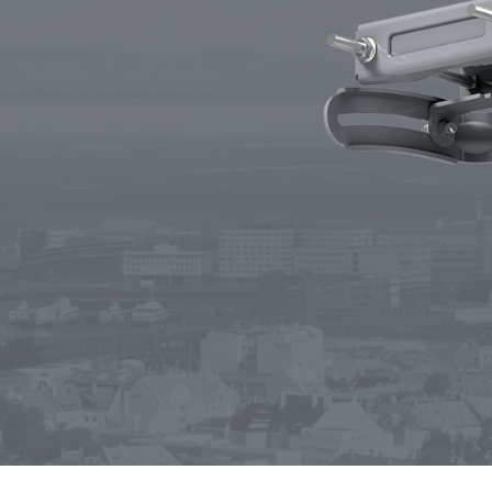
LigoPTMP
LigoD