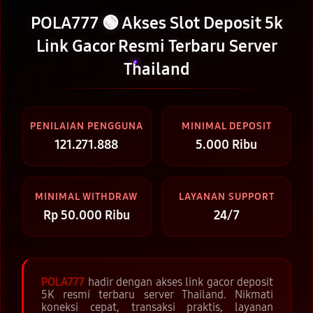
POLA777 🟢 Akses Slot Deposit 5k
Link Gacor Resmi Terbaru Server
Thailand
PENILAIAN PENGGUNA
MINIMAL DEPOSIT
121.271.888
5.000 Ribu
MINIMAL WITHDRAW
LAYANAN SUPPORT
Rp 50.000 Ribu
24/7
POLA777
hadir dengan akses link gacor deposit
5K resmi terbaru server Thailand. Nikmati
koneksi cepat, transaksi praktis, layanan