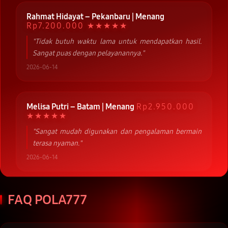
Rahmat Hidayat – Pekanbaru | Menang
Rp7.200.000 ★★★★★
"Tidak butuh waktu lama untuk mendapatkan hasil.
Sangat puas dengan pelayanannya."
2026-06-14
Melisa Putri – Batam | Menang
Rp2.950.000
★★★★★
"Sangat mudah digunakan dan pengalaman bermain
terasa nyaman."
2026-06-14
FAQ POLA777