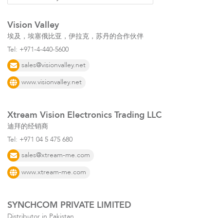
Vision Valley
埃及，埃塞俄比亚，伊拉克，苏丹的合作伙伴
Tel:
+971-4-440-5600
配件
sales@visionvalley.net
www.visionvalley.net
Xtream Vision Electronics Trading LLC
迪拜的经销商
Tel:
+971 04 5 475 680
sales@xtream-me.com
www.xtream-me.com
软件
SYNCHCOM PRIVATE LIMITED
Distributor in Pakistan