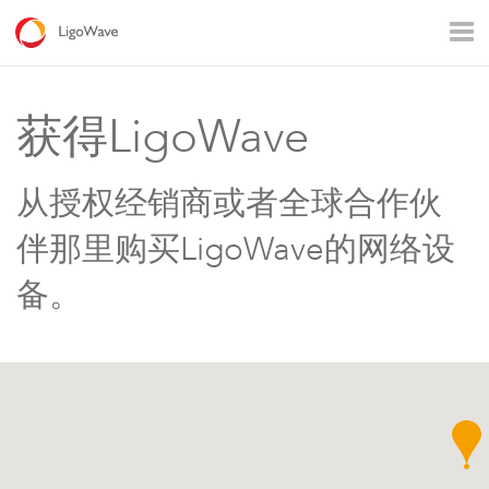
所有产品
接入
回传
监控
工业应用
运营商
获得LigoWave
农村通讯
企业Wi – Fi
热点覆盖
从授权经销商或者全球合作伙
伴那里购买LigoWave的网络设
备。
LigoDLB 系列