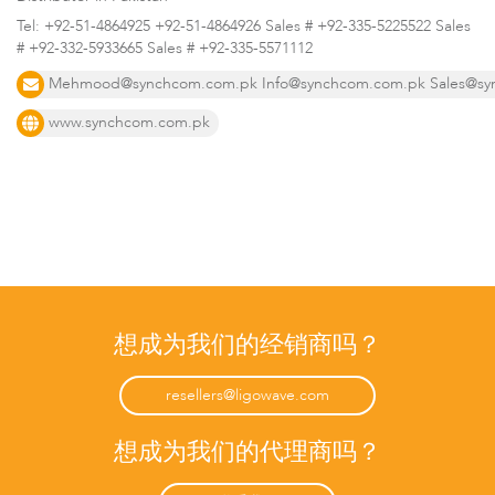
Tel:
+92-51-4864925 +92-51-4864926 Sales # +92-335-5225522 Sales
# +92-332-5933665 Sales # +92-335-5571112
Mehmood@synchcom.com.pk
Info@synchcom.com.pk
Sales@s
www.synchcom.com.pk
LigoPTMP
想成为我们的经销商吗？
resellers@ligowave.com
LigoDLBac
想成为我们的代理商吗？