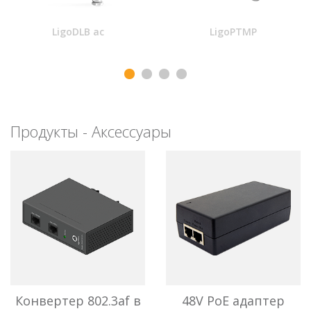
LigoDLB ac
LigoDLB ac
LigoPTMP
Продукты - Аксессуары
LigoPTMP
Конвертер 802.3af в
48V PoE адаптер