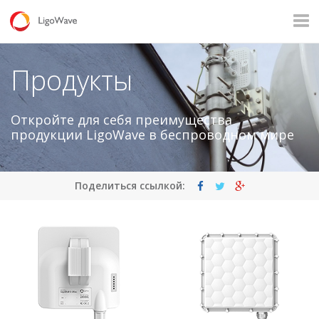
Все продукты
Доступ
Магистральные каналы
Продукты
Наблюдение
Промышленные приложения
Откройте для себя преимущества
продукции LigoWave в беспроводном мире
Операторы
Связь в сельских поселениях
Корпоративный Wi-Fi
Хот-спот
Поделиться ссылкой: