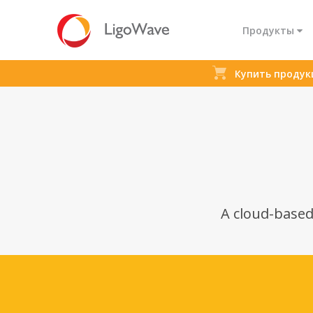
Продукты
Купить проду
Все продукты
Доступ
М
Связ
A cloud-base
LigoDLB ac
LigoP