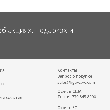
Windows
Li
Learn More
 акциях, подарках и
LinkCalc
WNMS
Go
ия
Контакты
on Map
on Camera
Запрос о покупке​
sales@ligowave.com
ты
10k
Thous
а
Офис в США​
Тел. +1 770 345 8900
и и события
App Installs
of Deployed
Офис в ЕС​