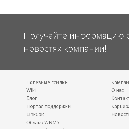
Coordinate
4
Importing
Options
Получайте информацию об
новостях компании!
Device
2
Location
Discovery
Methods
Полезные ссылки
Компан
Wiki
О нас
Блог
Контак
Портал поддержки
Карьер
LinkCalc
Новост
Облако WNMS