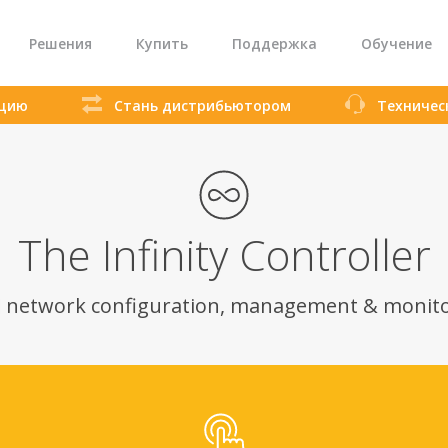
Решения
Купить
Поддержка
Обучение
кцию
Стань дистрибьютором
Техничес
агистральные каналы
Наблюдение
Промышленны
ь в сельских поселениях
Корпоративный Wi-Fi
Хот
The Infinity Controller
d network configuration, management & monito
TMP
LigoDLB
Li
Features & Benefits