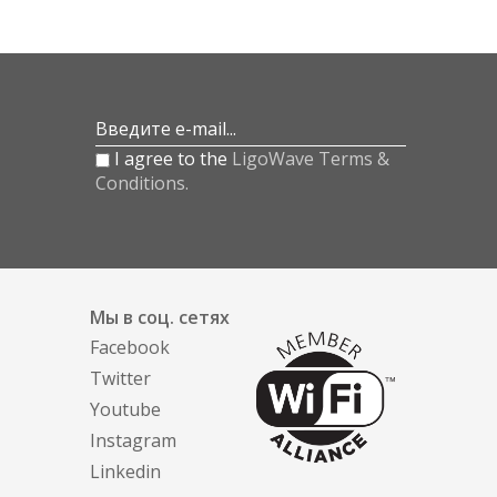
nux
MAC OS
ogle Earth
Manual
Введите e-mail...
I agree to the
LigoWave Terms &
Conditions.
10+
Initial Device Parameter
Configuration
Мы в соц. сетях
Facebook
Twitter
ands
Youtube
Instagram
Linkedin
 links