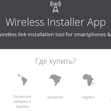
Features & Benefits
History
 Map
ms
Click
Wireless Installer App
itor
Google
Bing
wireless link installation tool for smartphones &
set Process
Au
1000+
NFT Series
DLB Ser
<60s
Features & Benefits
Где купить?
Active Weekly Users
l Device Reset
odes
128b
256
Integrated
External P
Learn More
Латинская
Бразилия
Африка
ted OSs
Америка и
Карибы