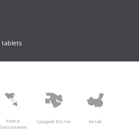
<5s
Baidu
 tablets
tomatic Device Discovery
ies
PTP Series
Compatible with All
LigoWave Devices
b
512b
rivate
Public Cloud
Service
Азия и
Средний Восток
Китай
Тихоокеания