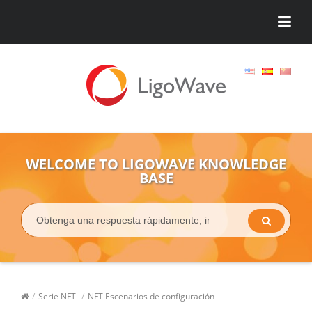
WELCOME TO LIGOWAVE KNOWLEDGE
BASE
/
Serie NFT
/
NFT Escenarios de configuración