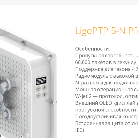
LigoPTP 5-N P
Особенности:​
Пропускная способность 
ммное
60,000 пакетов в секунду
чение
Поддержка диапазона 4.78
Радиомодуль с высокой 
N-разъёмы для подключ
Мощная операционная с
W-jet 2 — протокол, опт
Внешний OLED -дисплей 
пропускной способности
Погодоустойчивая констр
Встроенная защита от ск
IEC)