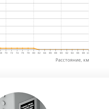
68
70
72
74
76
78
80
82
84
86
88
90
92
94
96
98
100
Расстояние, км