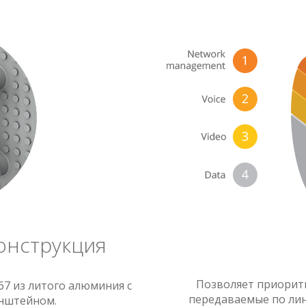
онструкция
Позволяет приорит
67 из литого алюминия с
передаваемые по лини
нштейном.