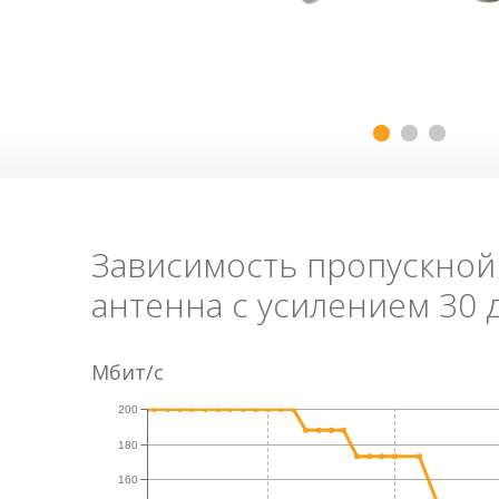
Имя
Размер
Зависимость пропускной
антенна с усилением 30 
Документация
244KB
LigoPTP 5-N PRO
Мбит/c
200
180
160