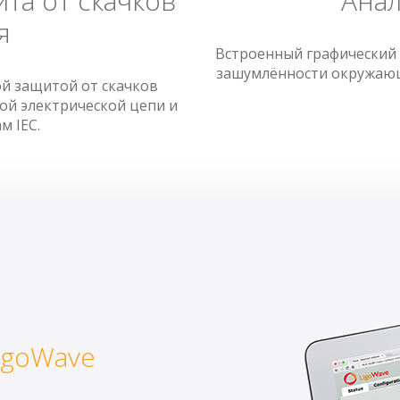
та от скачков
Анал
я
Встроенный графический 
зашумлённости окружающе
й защитой от скачков
ой электрической цепи и
м IEC.
igoWave