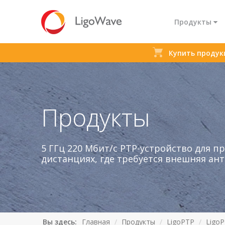
Продукты
Купить проду
Все продукты
Доступ
М
Связ
Продукты
5 ГГц 220 Мбит/с PTP-устройство для 
дистанциях, где требуется внешняя ан
LigoDLB ac
LigoP
Вы здесь:
Главная
Продукты
LigoPTP
Ligo