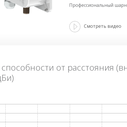
Профессиональный шар
Смотреть видео
Тип
 способности от расстояния (
дБи)
LigoPTP