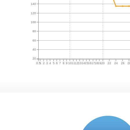
140
120
100
80
60
40
20
0.5
1
2
3
4
5
6
7
8
9
10
11
12
13
14
15
16
17
18
19
20
22
24
26
2