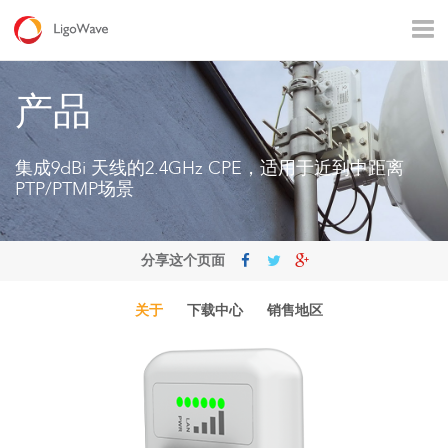
所有产品
接入
回传
监控
工业应用
运营商
产品
农村通讯
企业Wi – Fi
热点覆盖
集成9dBi 天线的2.4GHz CPE，适用于近到中距离
PTP/PTMP场景
分享这个页面
关于
下载中心
销售地区
LigoDLB 系列