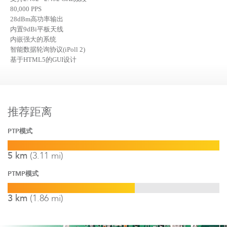
80,000 PPS
28dBm
高功率输出
内置
9dBi
平板天线
内嵌强大的系统
智能数据轮询协议
(iPoll 2)
基于
HTML5
的
GUI
设计
配件
可选抱杆安装
推荐距离
名称
大小
类型
PTP模式
Documentation
5.65MB
DLB
下载
LigoDLB series product overview
5 km
(3.11 mi)
Documentation
817KB
DLB
下载
LigoDLB 2-9 规格书
PTMP模式
软件
Documentation
212KB
DLB
下载
3 km
(1.86 mi)
EOL LigoDLB 2-9
Documentation
323KB
DLB
下载