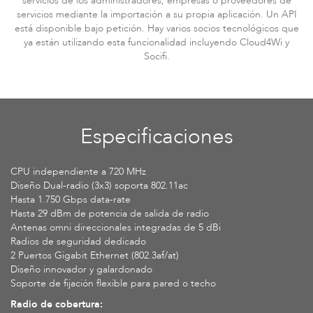
servicios de los administradores, empresas o proveedores de
servicios mediante la importación a su propia aplicación. Un API
está disponible bajo petición. Hay varios socios tecnológicos que
ya están utilizando esta funcionalidad incluyendo Cloud4Wi y
Socifi.
Especificaciones
CPU independiente a 720 MHz
Diseño Dual-radio (3x3) soporta 802.11ac
Hasta 1.750 Gbps data-rate
Hasta 29 dBm de potencia de salida de radio
Antenas omni direccionales integradas de 5 dBi
Radios de seguridad dedicado
2 Puertos Gigabit Ethernet (802.3af/at)
Diseño innovador y galardonado
Soporte de fijación flexible para pared o techo
Radio de cobertura: