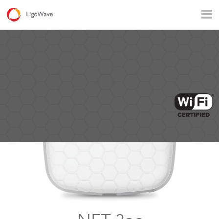
Todos los productos
Acceso
Backhaul
Video vigilancia
Aplicaciones industriales
Operadores
Conectividad rural
Wi – Fi Empresarial
Hotspot
Serie DLB