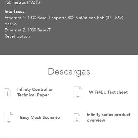
150 metros (492 ft)
Interfaces:
Ethernet 1: 1000 Base-T soporta 802.3 af/at con PoE (37 - 56V)
pasivo
Ethernet 2: 1000 Base-T
Reset button
Descargas
Infinity Controller
WiFi4EU fact sheet
Technical Paper
Infinity series product
Easy Mesh Scenario
overview