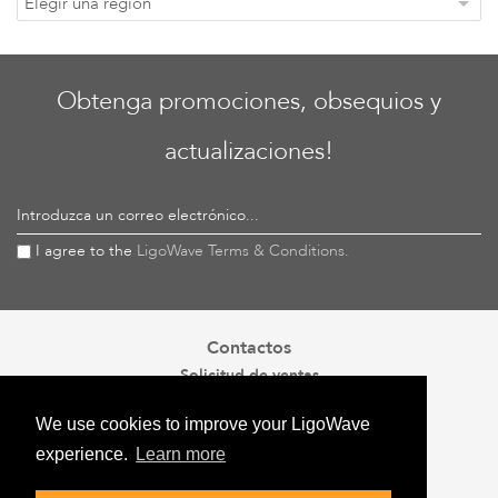
Elegir una región
Obtenga promociones, obsequios y
actualizaciones!
Introduzca un correo electrónico...
I agree to the
LigoWave Terms & Conditions.
Contactos
Solicitud de ventas
sales@ligowave.com
We use cookies to improve your LigoWave
Oficina en USA
tel. +1 678 490 0108
experience.
Learn more
Oficina en UE