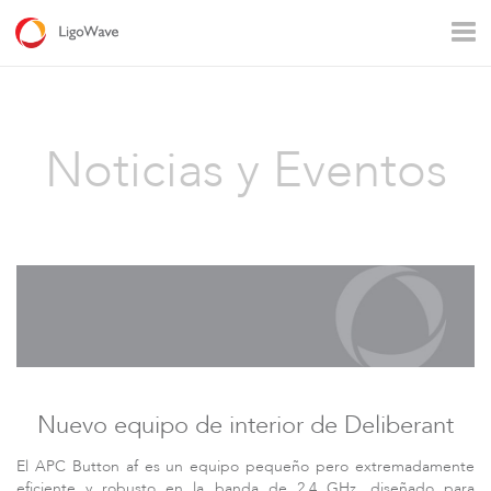
Todos los productos
Acceso
Backhaul
Noticias y Eventos
Video vigilancia
Aplicaciones industriales
Operadores
Conectividad rural
Wi – Fi Empresarial
Hotspot
Nuevo equipo de interior de Deliberant
Serie DLB
El APC Button af es un equipo pequeño pero extremadamente
eficiente y robusto en la banda de 2.4 GHz, diseñado para