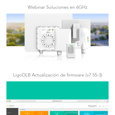
Webinar Soluciones en 6GHz
LigoPTMP
LigoDLB Actualización de firmware (v7.55-3)