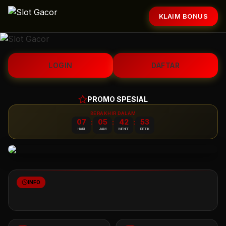
a
KLAIM BONUS
DAFTAR
LOGIN
LOGIN
DAFTAR
Koi800
Situs Terpercaya
Mahjong Wins 3 Jadi Perbincangan Hangat Pengguna Modern Tren Game Digital Masa Kini
Mahjong Wins 3 Jadi Perbincangan
88
$
Hangat Pengguna Modern Tren
PROMO SPESIAL
Game Digital Masa Kini
BERAKHIR DALAM
07
:
05
:
42
:
52
By
Koi800
88,828
sales
WEBSITE RESMI
HARI
JAM
MENIT
DETIK
Item Details
INFO