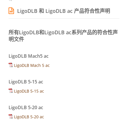
LigoDLB 和 LigoDLB ac 产品符合性声明
所有LigoDLB和LigoDLB ac系列产品的符合性声
明文件
LigoDLB Mach5 ac
LigoDLB Mach 5 ac
LigoDLB 5-15 ac
LigoDLB 5-15 ac
LigoDLB 5-20 ac
LigoDLB 5-20 ac