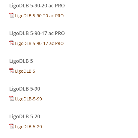
LigoDLB 5-90-20 ac PRO
LigoDLB 5-90-20 ac PRO
LigoDLB 5-90-17 ac PRO
LigoDLB 5-90-17 ac PRO
LigoDLB 5
LigoDLB 5
LigoDLB 5-90
LigoDLB-5-90
LigoDLB 5-20
LigoDLB-5-20