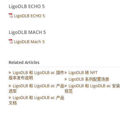
LigoDLB ECHO 5
LigoDLB ECHO 5
LigoDLB MACH 5
LigoDLB Mach 5
Related Articles
LigoDLB 和 LigoDLB ac 固件
LigoDLB 转 NFT
版本发布说明
LigoDLB 系列配置场景
LigoDLB 和 LigoDLB ac 产品
LigoDLB 和 LigoDLB ac 安装
选型
规范
LigoDLB 和 LigoDLB ac 产品
文档